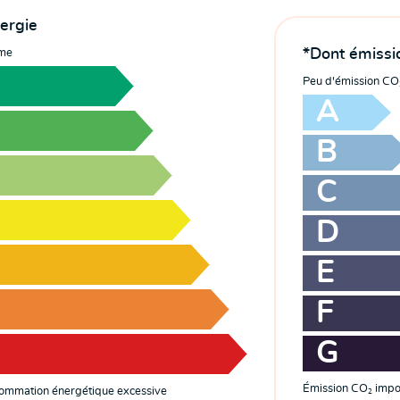
nergie
*Dont émissio
me
Peu d'émission CO
A
B
C
D
E
F
G
Émission CO
impo
ommation énergétique excessive
2