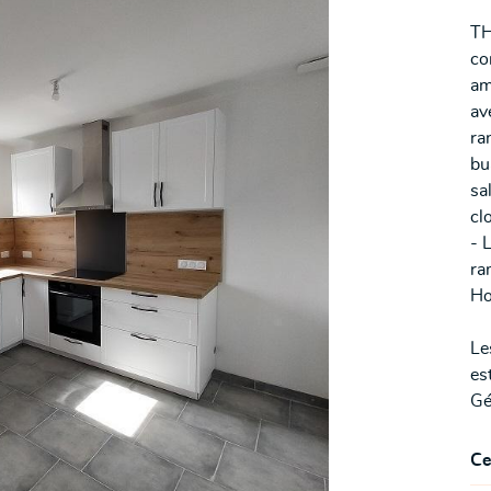
TH
co
am
av
les à
nt en
ra
bu
sa
cl
- 
ra
Ho
Le
es
Gé
Ce