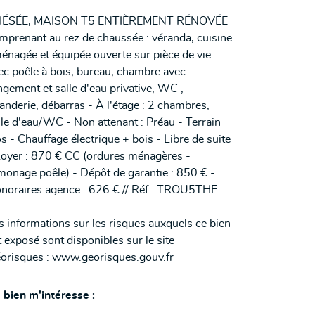
ÉSÉE, MAISON T5 ENTIÈREMENT RÉNOVÉE
mprenant au rez de chaussée : véranda, cuisine
énagée et équipée ouverte sur pièce de vie
ec poêle à bois, bureau, chambre avec
ngement et salle d'eau privative, WC ,
anderie, débarras - À l'étage : 2 chambres,
lle d'eau/WC - Non attenant : Préau - Terrain
os - Chauffage électrique + bois - Libre de suite
Loyer : 870 € CC (ordures ménagères -
monage poêle) - Dépôt de garantie : 850 € -
noraires agence : 626 € // Réf : TROU5THE
s informations sur les risques auxquels ce bien
t exposé sont disponibles sur le site
orisques : www.georisques.gouv.fr
 bien m'intéresse :