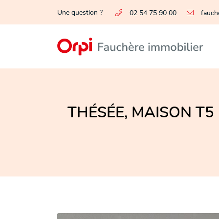
Une question ?
02 54 75 90 00
21 Quai Jean Jacques Delorme
41110 Saint-Aignan
02 54 75 90 00
THÉSÉE, MAISON T5

Adresse email de réception