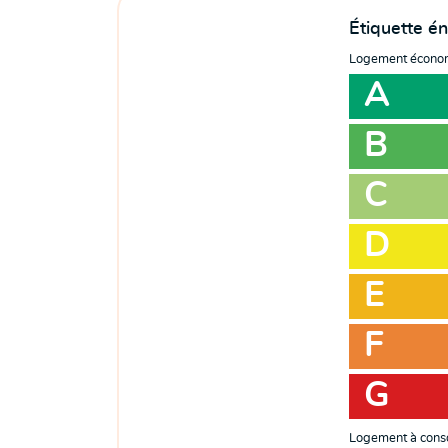
Étiquette é
Logement écono
A
B
C
D
E
F
G
Logement à cons