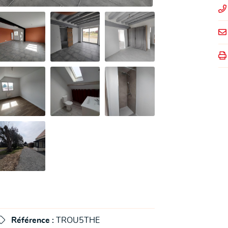

Référence :
TROU5THE