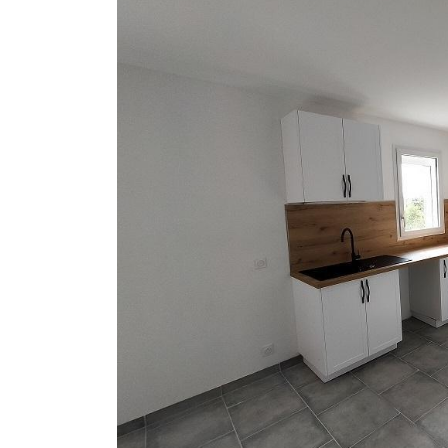

Recopier le code ci-contre
Rafraîchir le captcha

En cochant cette case, vous consentez à recevoir nos propositions commercia
l'adresse email indiqué ci-dessus. Vous pouvez vous désinscrire à tout mome
utilisant
le formulaire de désinscription
.
Inscription