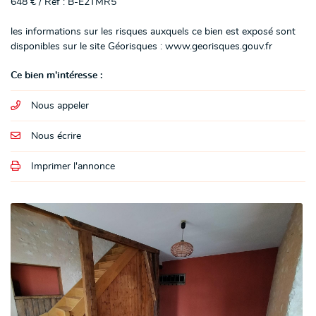
648 € / Réf : B-E2TMR5
les informations sur les risques auxquels ce bien est exposé sont
disponibles sur le site Géorisques : www.georisques.gouv.fr
En cochant cette case, vous consentez à recevoir nos propositions commerciales à
Ce bien m'intéresse :
l'adresse email indiqué ci-dessus. Vous pouvez vous désinscrire à tout moment en
utilisant
le formulaire de désinscription
.
Nous appeler
Inscription
Nous écrire
Imprimer l'annonce