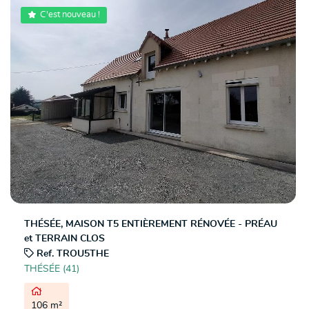
C'est nouveau !

THÉSÉE, MAISON T5 ENTIÈREMENT RÉNOVÉE - PRÉAU
et TERRAIN CLOS

Ref. TROU5THE
THÉSÉE (41)

106 m²