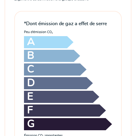
*Dont émission de gaz a effet de serre
Peu d'émission CO
2
A
B
C
D
E
F
G
Émission CO
importantes