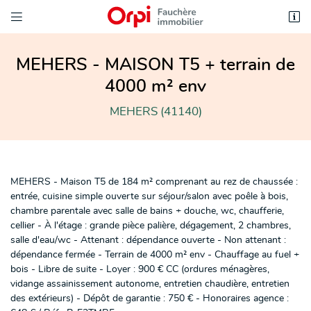


21 Quai Jean Jacques Delorme
41110 Saint-Aignan
02 54 75 90 00
MEHERS - MAISON T5 + terrain de
4000 m² env
MEHERS (41140)
MEHERS - Maison T5 de 184 m² comprenant au rez de chaussée :
entrée, cuisine simple ouverte sur séjour/salon avec poêle à bois,
chambre parentale avec salle de bains + douche, wc, chaufferie,

Adresse email de réception
cellier - À l'étage : grande pièce palière, dégagement, 2 chambres,
salle d'eau/wc - Attenant : dépendance ouverte - Non attenant :

Recopier le code ci-contre
dépendance fermée - Terrain de 4000 m² env - Chauffage au fuel +
bois - Libre de suite - Loyer : 900 € CC (ordures ménagères,
Rafraîchir le captcha

vidange assainissement autonome, entretien chaudière, entretien
des extérieurs) - Dépôt de garantie : 750 € - Honoraires agence :